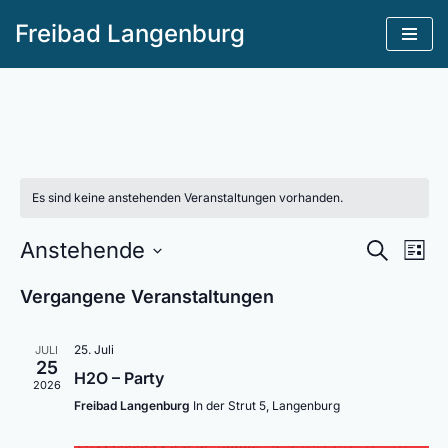
Freibad Langenburg
Zum
Inhalt
springen
Es sind keine anstehenden Veranstaltungen vorhanden.
Veranst
Anstehende
Ve
SUCHE
LISTE
Suche
Datum
An
Vergangene Veranstaltungen
und
wählen.
Na
Ansichte
25. Juli
JULI
Navigati
25
H2O – Party
2026
Freibad Langenburg
In der Strut 5, Langenburg